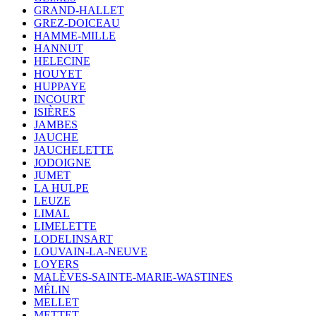
GRAND-HALLET
GREZ-DOICEAU
HAMME-MILLE
HANNUT
HELECINE
HOUYET
HUPPAYE
INCOURT
ISIÈRES
JAMBES
JAUCHE
JAUCHELETTE
JODOIGNE
JUMET
LA HULPE
LEUZE
LIMAL
LIMELETTE
LODELINSART
LOUVAIN-LA-NEUVE
LOYERS
MALÈVES-SAINTE-MARIE-WASTINES
MÉLIN
MELLET
METTET