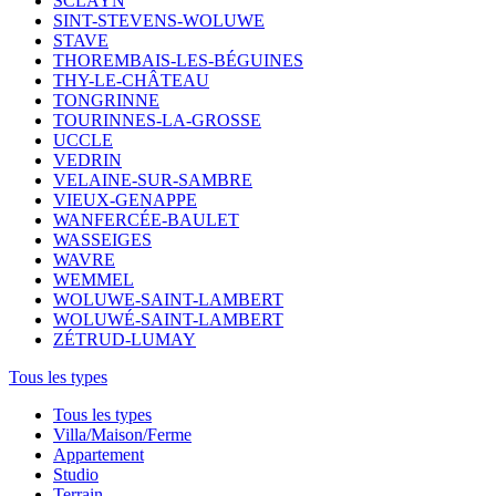
SCLAYN
SINT-STEVENS-WOLUWE
STAVE
THOREMBAIS-LES-BÉGUINES
THY-LE-CHÂTEAU
TONGRINNE
TOURINNES-LA-GROSSE
UCCLE
VEDRIN
VELAINE-SUR-SAMBRE
VIEUX-GENAPPE
WANFERCÉE-BAULET
WASSEIGES
WAVRE
WEMMEL
WOLUWE-SAINT-LAMBERT
WOLUWÉ-SAINT-LAMBERT
ZÉTRUD-LUMAY
Tous les types
Tous les types
Villa/Maison/Ferme
Appartement
Studio
Terrain