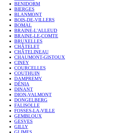
BENIDORM
BIERGES
BLANMONT
BOIS-DE-VILLERS
BOMAL
BRAINE-L'ALLEUD
BRAINE-LE-COMTE
BRUXELLES
CHÂTELET
CHÂTELINEAU
CHAUMONT-GISTOUX
CINEY
COURCELLES
COUTHUIN
DAMPREMY
DÉNIA
DINANT
DION-VALMONT
DONGELBERG
FALISOLLE
FOSSES-LA-VILLE
GEMBLOUX
GESVES
GILLY
GLIMES