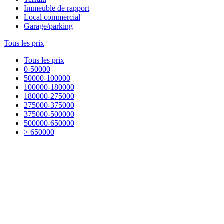
Immeuble de rapport
Local commercial
Garage/parking
Tous les prix
Tous les prix
0-50000
50000-100000
100000-180000
180000-275000
275000-375000
375000-500000
500000-650000
> 650000