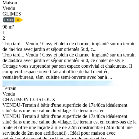
Maison
Vendu
GLIMES
98 m²
1
2
Trop tard... Vendu ! Cosy et plein de charme, implanté sur un terrain
de 4a44ca avec jardin et séjour orientés Sud, c...
Trop tard... Vendu ! Cosy et plein de charme, implanté sur un terrain
de 4a44ca avec jardin et séjour orientés Sud, ce chalet de style
Cottage vous surprendra par son espace convivial et chaleureux. Il
comprend: espace ouvert faisant office de hall d'entrée,
vestiaire/bureau, sàm, cuisine semi-ouverte avec bar à ...
Terrain
Vendu
CHAUMONT-GISTOUX
VENDU-Terrain à bâtir d'une superficie de 17a48ca idéalement
situé dans une rue calme du village. Le terrain est en ...
VENDU-Terrain à bâtir d'une superficie de 17a48ca idéalement
situé dans une rue calme du village. Le terrain est en contre-bas de la
route et offre une façade à rue de 22m constructible (24m dont une
servitude de 2m non aedificandi) . Idéal pour maison avec
entrée/emplacement de parking au rez de voirie et le s...