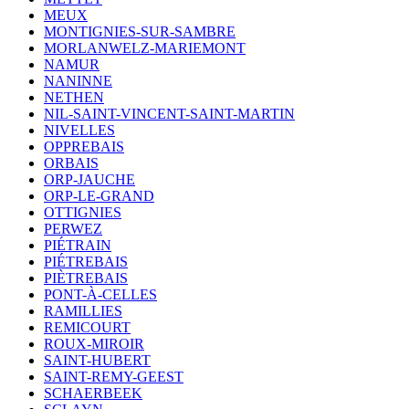
MEUX
MONTIGNIES-SUR-SAMBRE
MORLANWELZ-MARIEMONT
NAMUR
NANINNE
NETHEN
NIL-SAINT-VINCENT-SAINT-MARTIN
NIVELLES
OPPREBAIS
ORBAIS
ORP-JAUCHE
ORP-LE-GRAND
OTTIGNIES
PERWEZ
PIÉTRAIN
PIÉTREBAIS
PIÈTREBAIS
PONT-À-CELLES
RAMILLIES
REMICOURT
ROUX-MIROIR
SAINT-HUBERT
SAINT-REMY-GEEST
SCHAERBEEK