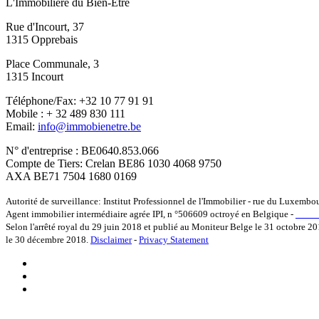
L'Immobilière du Bien-Etre
Rue d'Incourt, 37
1315 Opprebais
Place Communale, 3
1315 Incourt
Téléphone/Fax: +32 10 77 91 91
Mobile : + 32 489 830 111
Email:
info@immobienetre.be
N° d'entreprise : BE0640.853.066
Compte de Tiers: Crelan BE86 1030 4068 9750
AXA BE71 7504 1680 0169
Autorité de surveillance: Institut Professionnel de l'Immobilier - rue du Luxembo
Agent immobilier intermédiaire agrée IPI, n °506609 octroyé en Belgique -
www.i
Selon l'arrêté royal du 29 juin 2018 et publié au Moniteur Belge le 31 octobre 20
le 30 décembre 2018.
Disclaimer
-
Privacy Statement