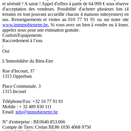
et sérénité ! A saisir ! Appel d'offres à partir de 64.999 € sous réserve
d'acceptation des vendeurs. Possibilité d'acheter plusieurs lots (4
terrains en tout pouvant accueillir chacun 4 maisons mitoyennes) en
sus. Renseignements et visites au 010 77 91 91 ou sur notre site
www.immmobienetre.be.
Si vous avez un bien à vendre ou à louer,
appelez nous pour une estimation gratuite.
Confort/Equipements
Raccordement à l’eau
:
Oui
L'Immobilière du Bien-Etre
Rue d'Incourt, 37
1315 Opprebais
Place Communale, 3
1315 Incourt
Téléphone/Fax: +32 10 77 91 91
Mobile : + 32 489 830 111
Email:
info@immobienetre.be
N° d'entreprise : BE0640.853.066
Compte de Tiers: Crelan BE86 1030 4068 9750