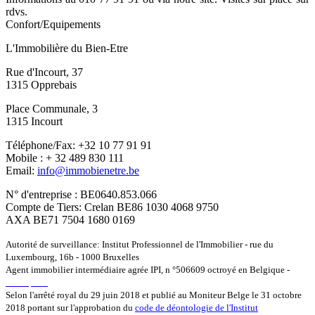
rdvs.
Confort/Equipements
L'Immobilière du Bien-Etre
Rue d'Incourt, 37
1315 Opprebais
Place Communale, 3
1315 Incourt
Téléphone/Fax: +32 10 77 91 91
Mobile : + 32 489 830 111
Email:
info@immobienetre.be
N° d'entreprise : BE0640.853.066
Compte de Tiers: Crelan BE86 1030 4068 9750
AXA BE71 7504 1680 0169
Autorité de surveillance: Institut Professionnel de l'Immobilier - rue du
Luxembourg, 16b - 1000 Bruxelles
Agent immobilier intermédiaire agrée IPI, n °506609 octroyé en Belgique -
www.ipi.be
Selon l'arrêté royal du 29 juin 2018 et publié au Moniteur Belge le 31 octobre
2018 portant sur l'approbation du
code de déontologie de l'Institut