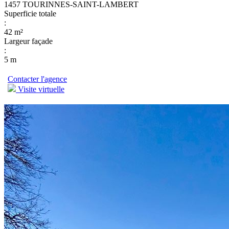
1457 TOURINNES-SAINT-LAMBERT
Superficie totale
:
42 m²
Largeur façade
:
5 m
Contacter l'agence
Visite virtuelle